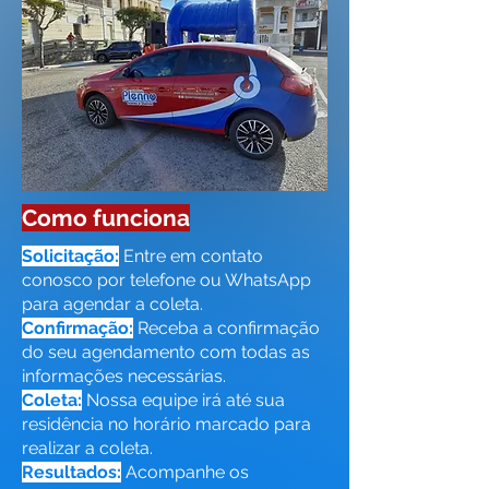
Como funciona
Solicitação:
Entre em contato
conosco por telefone ou WhatsApp
para agendar a coleta.
Confirmação:
Receba a confirmação
do seu agendamento com todas as
informações necessárias.
Coleta:
Nossa equipe irá até sua
residência no horário marcado para
realizar a coleta.
Resultados:
Acompanhe os