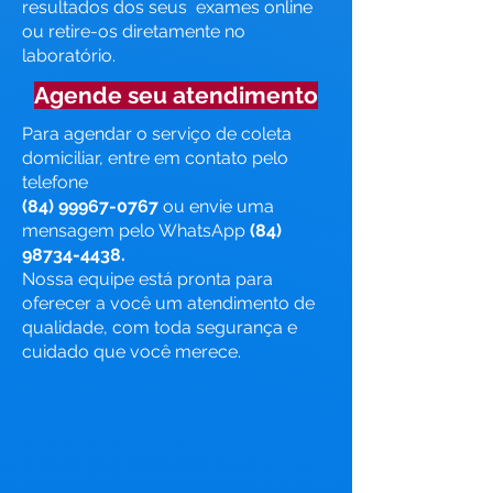
resultados dos seus exames online
ou retire-os diretamente no
laboratório.
Agende seu atendimento
Para agendar o serviço de coleta
domiciliar, entre em contato pelo
telefone
(84) 99967-0767
ou envie uma
mensagem pelo WhatsApp
(84)
98734-4438
.
Nossa equipe está pronta para
oferecer a você um atendimento de
qualidade, com toda segurança e
cuidado que você merece.