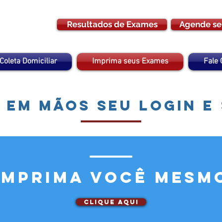
Resultados de Exames
Agende se
Coleta Domiciliar
Imprima seus Exames
Fale
 em mãos seu login e
Imprima Você mesm
Clique aqui