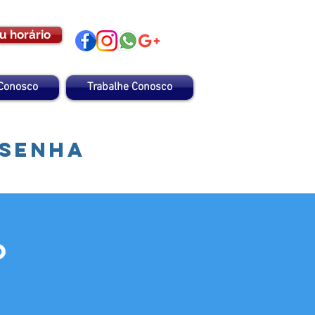
u horário
 Conosco
Trabalhe Conosco
 senha
o